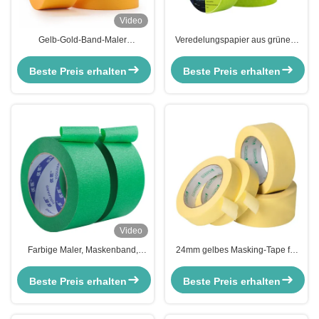
Video
Gelb-Gold-Band-Maler
Veredelungspapier aus grünem
Maskenband keine Rückstände
Papier mit einer Dicke von 150
für den Schutz der Farbe Schild
bis 170 Mikrometern
Beste Preis erhalten
Beste Preis erhalten
Video
Farbige Maler, Maskenband,
24mm gelbes Masking-Tape für
Naturkautschuk, Klebstoff 140-
das Auto Wärmebeständig und
160mc.
angepasstes Logo
Beste Preis erhalten
Beste Preis erhalten