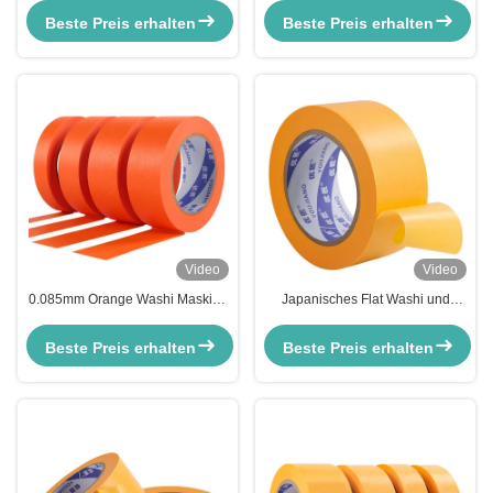
Reispapierband 100mic
Dekoration Gummi Acryl
Beste Preis erhalten
Beste Preis erhalten
Video
Video
0.085mm Orange Washi Masking
Japanisches Flat Washi und
Tape Acrylklebstoff zum
Maskenband 30 mm 0,12 mm
Lackieren von Autobooten
150 Grad hohe Temperatur
Beste Preis erhalten
Beste Preis erhalten