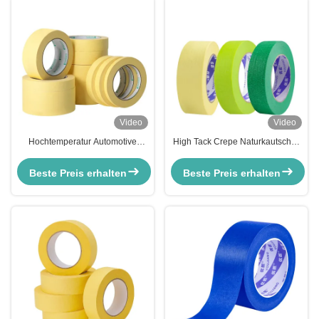
Video
Video
Hochtemperatur Automotive
High Tack Crepe Naturkautschuk
Vormaler Masking-Tape für
Wanddekoration Malerei
Autofarbe Anti-UV
Maskenband Hitzebeständig
Beste Preis erhalten
Beste Preis erhalten
Custom