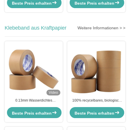
Außenmalerei von 145 bis 180
Künstler Dekorieren
Beste Preis erhalten
Beste Preis erhalten
Mikrometer
Klebeband aus Kraftpapier
Weitere Informationen > >
Video
0.13mm Wasserdichtes
100% recycelbares, biologisch
Kraftpapierband für
abbaubares, verstärktes
umweltfreundliche
Verpackungspapier
Beste Preis erhalten
Beste Preis erhalten
Verpackungslösungen