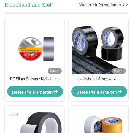
Klebeband aus Stoff
Weitere Informationen > >
Video
Video
PE Silber Schwarz Klebeband
Hochviskosität schwarzes
aus Stoff Innen-Außen 20m
Kleiderband für Innen-
Länge 270um Dicke
Außenanwendungen
Beste Preis erhalten
Beste Preis erhalten