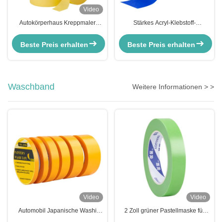
Video
Autokörperhaus Kreppmaler
Stärkes Acryl-Klebstoff-
Maskenband mit 120 Grad
Maskenband für Fahrzeugfarben
Temperaturbeständigkeit
Beste Preis erhalten
Beste Preis erhalten
Waschband
Weitere Informationen > >
Video
Video
Automobil Japanische Washi
2 Zoll grüner Pastellmaske für
Maskenband Auto Goldband
Automobile Washi Papierband