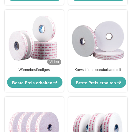
Video
Wärmebeständiges
Kurvschirmreparaturband mit
doppelseitiges Schaumband
individueller Dicke und
Custom Logo OEM Service Acryl
doppelseitigem hohem Klebstoff
Beste Preis erhalten
Beste Preis erhalten
EVA