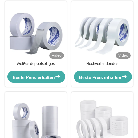
Video
Video
Weißes doppelseitiges
Hochverbindendes
Klebeband für Schreibwaren
doppelseitiges Klebeband Jumbo
Roll Acrylklebstoff für
Beste Preis erhalten
Beste Preis erhalten
Papierprodukte