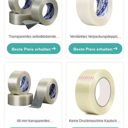
Transparentes selbstklebendes
Verstärktes Verpackungsteppich
Isolierband aus Glasfaserfilament
aus Glasfaser mit Gummi und
Glasfasermaschen
Beste Preis erhalten
Beste Preis erhalten
48 mm transparentes
Keine Druckmaschine Kautschuk
Glasfaserfaserband zur
Klebeband aus Glasfasern für die