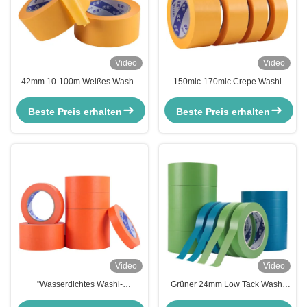
Video
Video
42mm 10-100m Weißes Washi-
150mic-170mic Crepe Washi
Maskenband
Papier Maskenband
Hochtemperaturwiderstand
Temperaturbeständig Keine
Beste Preis erhalten
Beste Preis erhalten
36mic-65mic
Rückstände
Video
Video
"Wasserdichtes Washi-
Grüner 24mm Low Tack Washi
Maskenband für Innen- und
Maler Maskenband für Maler