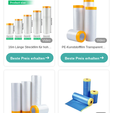
Video
Video
16m Länge Streckfilm für hohe
PE-Kunststofffilm Transparentes
Temperaturen Außen Autofarbe
Crepe-Papier Sprühmalerei
Veredelung Maskenpapier
Autoabdeckung Klebeband
Beste Preis erhalten
Beste Preis erhalten
Maskenfilm