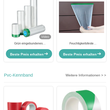
Video
Grün eingebundenes
Feuchtigkeitsfeste
Schutzteppich gegen
Hochtemperatur
Außenpapier Vorbandmaskenfilm
Außenmaskeleme Klebeband
Beste Preis erhalten
Beste Preis erhalten
16m
Autofarbe Film Veredelung
Maskenpapier
Pvc-Kennband
Weitere Informationen > >