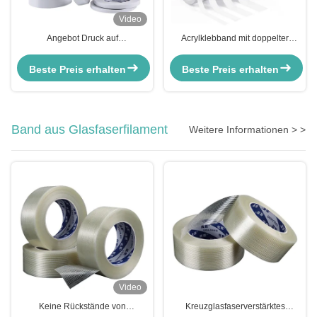
Video
Angebot Druck auf
Acrylklebband mit doppelter
maßgeschneiderte Art und Weise
Beschichtung,
mit weißem Papier
Papiermaskenband verschiedene
Beste Preis erhalten
Beste Preis erhalten
Größen
Band aus Glasfaserfilament
Weitere Informationen > >
Video
Keine Rückstände von
Kreuzglasfaserverstärktes