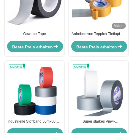
Video
Gewebe-Tape
Anheben von Teppich-Tieftopf mit
Wärmebeständiges Gewebe-
Gummi-Klebstoff-
Tape für die Bühne Schwarzes
Schwermaschen-Doppelseite
Beste Preis erhalten
Beste Preis erhalten
Ducktape
Industrielle Stoffband 50mx50mm
Super starkes Vinyl-
Vinylband Silber für schwere
Wasserdichtes PVC-Band
Anwendungen
Mehrzweckband für Zuhause