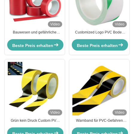
Video
Video
Bauwesen und gefährliche
Customized Logo PVC Boden
Gebiete Rot allgemeines
Straßenmarkierung Band Jumbo
Gebrauchsband zur
Roll für Warnschilder
Beste Preis erhalten
Beste Preis erhalten
Kabelmarkierung
Video
Video
Grün kein Druck Custom PVC
Warnband für PVC-Gefahren
Markierungsband wasserdicht
Gelb Klebbarrikade Vorsicht PVC-
selbstklebend
Bandroll
Beste Preis erhalten
Beste Preis erhalten