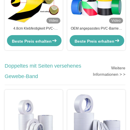
Video
Video
4.8cm Klebfestigkeit PVC-
OEM angepasstes PVC-Barriere
Kennband für Gesundheitsrisiken
Warnband Vorsicht
Vorsicht
Barrikadenband Roll
Beste Preis erhalten
Beste Preis erhalten
Doppeltes mit Seiten versehenes
Weitere
Informationen > >
Gewebe-Band