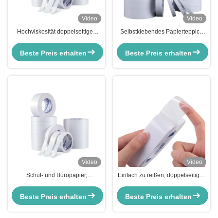
Video
Video
Hochviskosität doppelseitiges
Selbstklebendes Papierteppich
Gewebeband mit transparenter
mit zwei Seiten
Gestaltung und leicht zu
Beste Preis erhalten
Beste Preis erhalten
zerreißender Funktion
Video
Video
Schul- und Büropapier,
Einfach zu reißen, doppelseitiges
doppelseitiges Klebeband,
Gewebeband, hohe Viskosität,
wasserdicht, multifunktional
durchsichtiges, starkes
Beste Preis erhalten
Beste Preis erhalten
Klebeband