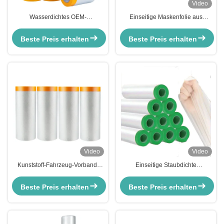
Video
Wasserdichtes OEM-
Einseitige Maskenfolie aus
Vorbandmaskenfilm für Auto-
Kunststoff für Fahrzeuge
Bemalungsabdeckung
Beste Preis erhalten
Beste Preis erhalten
Video
Video
Kunststoff-Fahrzeug-Vorband-
Einseitige Staubdichte
Maskenfilm HDPE wasserlösliche
Haftmaskenfolie für Fahrzeuge
Masken für die Pflege von Autos
Wasserdichte HDPE-Folie
Beste Preis erhalten
Beste Preis erhalten