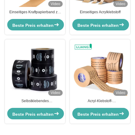
Video
Video
Einseitiges Kraftpapierband zur
Einseitiges Acrylklebstoff
Verdichtung von Karton 130-
150um
Beste Preis erhalten
Beste Preis erhalten
Video
Video
Selbstklebendes
Acryl-Klebstoff-
Kraftpapierteppich mit Gummi für
Glasfasergummipapierteppich für
nachhaltige
umweltfreundliche Verpackungen
Beste Preis erhalten
Beste Preis erhalten
Verpackungslösungen