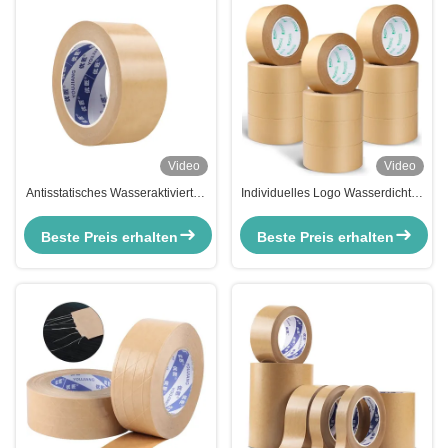
Video
Video
Antisstatisches Wasseraktiviertes
Individuelles Logo Wasserdichtes
Braunes Kraftpapierband
Kraftpapier Verpackungsteppich
Gummiverpackungsteppich 0,13
Roll mit Acrylklebstoff
Beste Preis erhalten
Beste Preis erhalten
mm