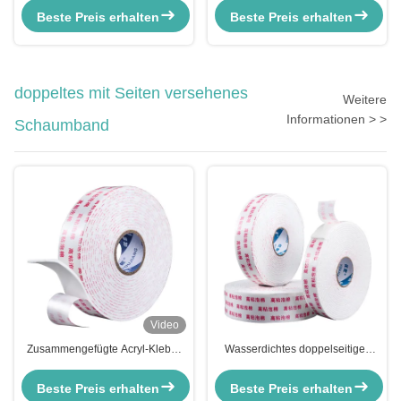
Aufbewahrung von
industrielle Schwerbindung bei
Beste Preis erhalten
Beste Preis erhalten
Bidirektionsband 0,15 mm
hohen Temperaturen
doppeltes mit Seiten versehenes
Weitere
Informationen > >
Schaumband
Video
Zusammengefügte Acryl-Kleber
Wasserdichtes doppelseitiges
doppelseitiges Schaumband
PE-Schaumband mit hohem
Wasserdichtes Dichtungsband
Klebstoff
Beste Preis erhalten
Beste Preis erhalten
hohe Dichte