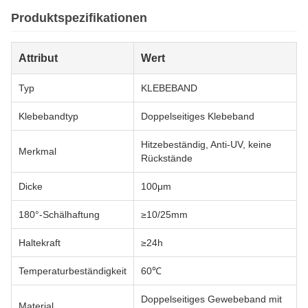
Produktspezifikationen
Attribut
Wert
Typ
KLEBEBAND
Klebebandtyp
Doppelseitiges Klebeband
Hitzebeständig, Anti-UV, keine
Merkmal
Rückstände
Dicke
100μm
180°-Schälhaftung
≥10/25mm
Haltekraft
≥24h
Temperaturbeständigkeit
60℃
Doppelseitiges Gewebeband mit
Material