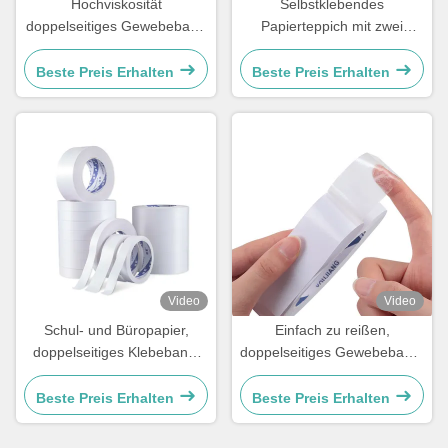
Hochviskosität
Selbstklebendes
doppelseitiges Gewebeband
Papierteppich mit zwei
mit transparenter Gestaltung
Seiten
und leicht zu zerreißender
Beste Preis Erhalten
Beste Preis Erhalten
Funktion
Video
Video
Schul- und Büropapier,
Einfach zu reißen,
doppelseitiges Klebeband,
doppelseitiges Gewebeband,
wasserdicht, multifunktional
hohe Viskosität,
durchsichtiges, starkes
Beste Preis Erhalten
Beste Preis Erhalten
Klebeband