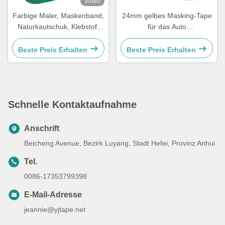
Video
Farbige Maler, Maskenband,
24mm gelbes Masking-Tape
Naturkautschuk, Klebstoff
für das Auto
140-160mc.
Wärmebeständig und
angepasstes Logo
Beste Preis Erhalten
Beste Preis Erhalten
Schnelle Kontaktaufnahme
Anschrift
Beicheng Avenue, Bezirk Luyang, Stadt Hefei, Provinz Anhui
Tel.
0086-17353799398
E-Mail-Adresse
jeannie@yjtape.net