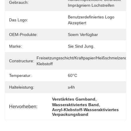
Gebrauch:
Imprägniern Lochstreifen
Benutzerdefiniertes Logo 
Das Logo:
Akzeptiert
OEM-Produkte:
Soem Verfügbar
Marke:
Sie Sind Jung.
Freisetzungsschicht/Kraftpapier/heißschmelzendes
Constructure:
Klebstoff
Temperatur:
60°C
Halteleistung:
≥4h
, 
Verstärktes Garnband
, 
Wasseraktiviertes Band
Hervorheben:
Acryl-Klebstoff-Wasseraktiviertes 
Verpackungsband