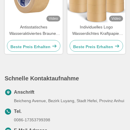
Video
Video
Antisstatisches
Individuelles Logo
Wasseraktiviertes Braunes
Wasserdichtes Kraftpapier
Kraftpapierband
Verpackungsteppich Roll mit
Gummiverpackungsteppich
Acrylklebstoff
Beste Preis Erhalten
Beste Preis Erhalten
0,13 mm
Schnelle Kontaktaufnahme
Anschrift
Beicheng Avenue, Bezirk Luyang, Stadt Hefei, Provinz Anhui
Tel.
0086-17353799398