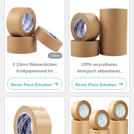
Video
0.13mm Wasserdichtes
100% recycelbares,
Kraftpapierband für
biologisch abbaubares,
umweltfreundliche
verstärktes
Verpackungslösungen
Verpackungspapier
Beste Preis Erhalten
Beste Preis Erhalten