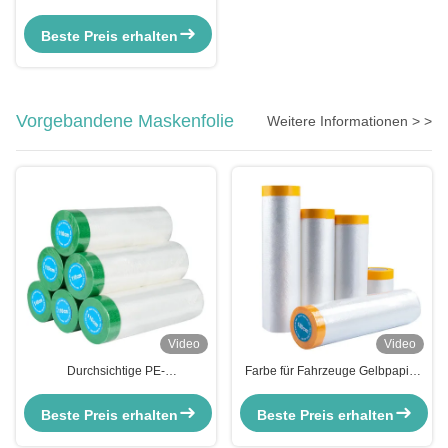
Stoffband Einseitiges Klebstoff für
Kartonversiegelung
Beste Preis erhalten
Vorgebandene Maskenfolie
Weitere Informationen > >
Video
Video
Durchsichtige PE-
Farbe für Fahrzeuge Gelbpapier
Vorbandmaskenfolie
Farbband Maskenband für
Kunststoffschutzfarbe für
Autofarbe Transparent
Beste Preis erhalten
Beste Preis erhalten
Möbelbeschichtungen