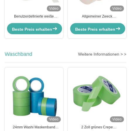
Video
Video
Benutzerdefinierte weiße
Allgemeiner Zweck
universelle Malerei Sprühfarbe
Naturkautschuk-Kreppenteppich
Verhüllung Krepppapierband
Beste Preis erhalten
Beste Preis erhalten
Waschband
Weitere Informationen > >
Video
Video
24mm Washi Maskenband
2 Zoll grünes Crepe