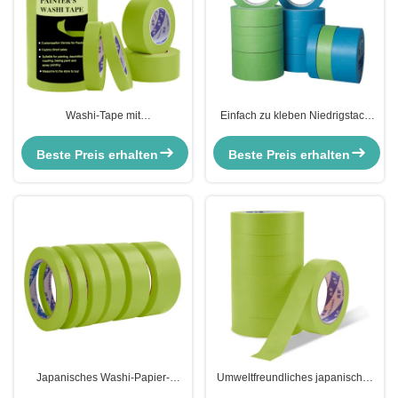
Washi-Tape mit
Einfach zu kleben Niedrigstack
Temperaturbeständigkeit 140um-
Washi-Tape 120-140um für
150um
Handwerk Möbel Steckdosen
Beste Preis erhalten
Beste Preis erhalten
Japanisches Washi-Papier-
Umweltfreundliches japanisches
Maskenband 100 Grad
Reispapierband UV-beständig