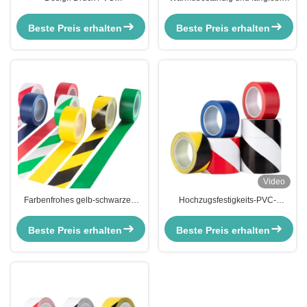
Markierungsband Wasserdicht
Gelbfarbenes PVC-Bodenfolie
Gelb Schwarz Warnband für
Beste Preis erhalten
Beste Preis erhalten
Lagerboden
Video
Farbenfrohes gelb-schwarzes
Hochzugsfestigkeits-PVC-
PVC-Kennband für Gefahren auf
Streckenmarkierungsband für die
der U-Bahn
Lagersicherheit in Schwarz und
Beste Preis erhalten
Beste Preis erhalten
Gelb