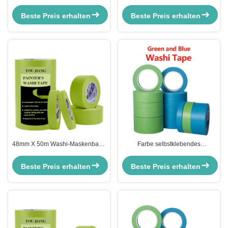
Dekorationskunstler Handwerk
Wandmalband mit niedrigem Tick
Grünmaler Maskenband für
Masking-Tape 48mm X 50m X
Beste Preis erhalten
Beste Preis erhalten
Innenräume
135u
48mm X 50m Washi-Maskenband
Farbe selbstklebendes
Mehrflächige Maskenentfernung
Papierband Crepe Low Tack 2
Für Sicherheitswandmalerei
Zoll Wandmaskenband
Beste Preis erhalten
Beste Preis erhalten