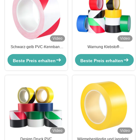
Video
Video
Schwarz-gelb PVC-Kennband
Warnung Klebstoff-
Warnung Orange Gefahr
Sicherheitsband für die Industrie
Streifenlinie Fahrspur
Boden Aufkleber PVC
Beste Preis erhalten
Beste Preis erhalten
Sicherheitsboden
Vorsichtsband Boden
Video
Video
Design Druck PVC
Wärmebeständig und langlebig