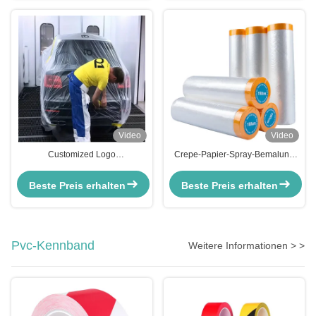
Video
Video
Customized Logo
Crepe-Papier-Spray-Bemalung
Vorbandmaskenfilm Transparent
mit HDPE-Fahrzeugmaskenfilm
Maskenfilm für Fahrzeuge zum
mit Washi-Papier
Beste Preis erhalten
Beste Preis erhalten
Malen
Pvc-Kennband
Weitere Informationen > >