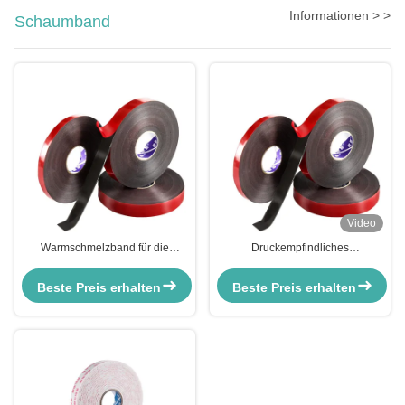
Informationen > >
Schaumband
Video
Warmschmelzband für die
Druckempfindliches
Automobilmontage Stärkes PE-
weißes/schwarzes EVA-Klebband
Schaumdichtungsband
aus Kautschuk zum Versiegeln
Beste Preis erhalten
Beste Preis erhalten
von Kartons