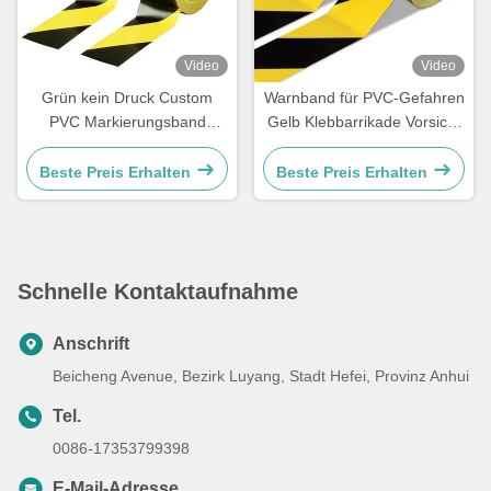
Video
Video
Grün kein Druck Custom
Warnband für PVC-Gefahren
PVC Markierungsband
Gelb Klebbarrikade Vorsicht
wasserdicht selbstklebend
PVC-Bandroll
Beste Preis Erhalten
Beste Preis Erhalten
Schnelle Kontaktaufnahme
Anschrift
Beicheng Avenue, Bezirk Luyang, Stadt Hefei, Provinz Anhui
Tel.
0086-17353799398
E-Mail-Adresse