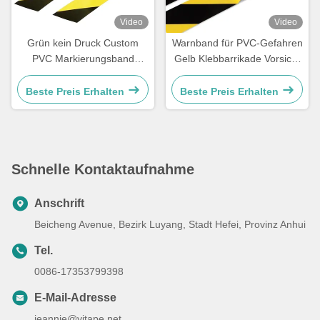
Video
Video
Grün kein Druck Custom
Warnband für PVC-Gefahren
PVC Markierungsband
Gelb Klebbarrikade Vorsicht
wasserdicht selbstklebend
PVC-Bandroll
Beste Preis Erhalten
Beste Preis Erhalten
Schnelle Kontaktaufnahme
Anschrift
Beicheng Avenue, Bezirk Luyang, Stadt Hefei, Provinz Anhui
Tel.
0086-17353799398
E-Mail-Adresse
jeannie@yjtape.net