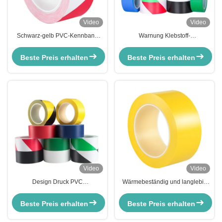
Video
Video
Schwarz-gelb PVC-Kennband
Warnung Klebstoff-
Warnung Orange Gefahr
Sicherheitsband für die Industrie
Streifenlinie Fahrspur
Boden Aufkleber PVC
Beste Preis erhalten
Beste Preis erhalten
Sicherheitsboden
Vorsichtsband Boden
Video
Video
Design Druck PVC
Wärmebeständig und langlebig
Markierungsband Wasserdicht
Gelbfarbenes PVC-Bodenfolie
Gelb Schwarz Warnband für
Beste Preis erhalten
Beste Preis erhalten
Lagerboden