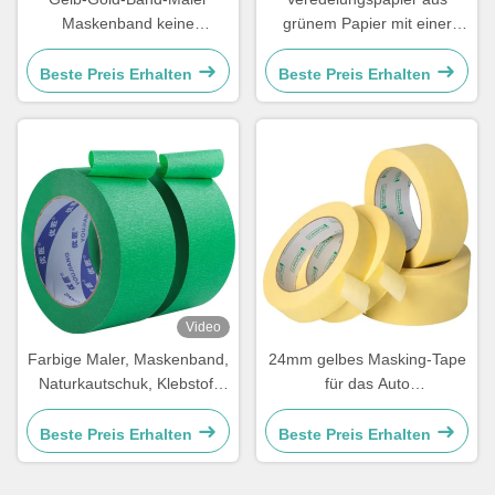
Maskenband keine
grünem Papier mit einer
Rückstände für den Schutz
Dicke von 150 bis 170
der Farbe Schild
Mikrometern
Beste Preis Erhalten
Beste Preis Erhalten
Video
Farbige Maler, Maskenband,
24mm gelbes Masking-Tape
Naturkautschuk, Klebstoff
für das Auto
140-160mc.
Wärmebeständig und
angepasstes Logo
Beste Preis Erhalten
Beste Preis Erhalten