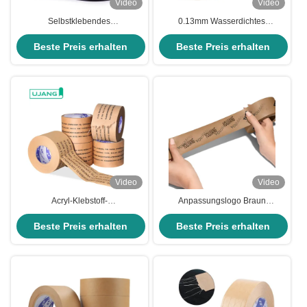
Video
Video
Selbstklebendes
0.13mm Wasserdichtes
Kraftpapierteppich mit Gummi für
Kraftpapierband für
Beste Preis erhalten
nachhaltige
Beste Preis erhalten
umweltfreundliche
Verpackungslösungen
Verpackungslösungen
Video
Video
Acryl-Klebstoff-
Anpassungslogo Braun
Glasfasergummipapierteppich für
verstärktes Kraftpapierband für
umweltfreundliche Verpackungen
Beste Preis erhalten
professionelle wasserdichte
Beste Preis erhalten
Dichtung