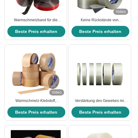
Video
Warmschmelzband für die
Keine Rückstände von
Automobilmontage Stärkes PE-
warmschmelzendem Klebeband
Beste Preis erhalten
Schaumdichtungsband
aus Glasfaserfilament für
Beste Preis erhalten
Bindedrähte und Gewichte
Video
Warmschmelz-Klebstoff,
Verstärkung des Gewebes mit
Kraftpapierband für wasserdichte
Klebstoff
Beste Preis erhalten
Verpackungen
Beste Preis erhalten