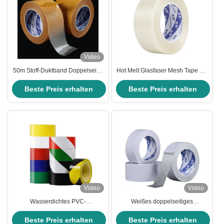
Video
50m Stoff-Duktband Doppelseitig
Hot Melt Glasfaser Mesh Tape mit
Stoff-Teppich Nahtband mit heiß
Kreuzfaser Filament Strapping
geschmolzenem Klebstoffrand
Beste Preis erhalten
Beste Preis erhalten
wasserdicht
Video
Video
Wasserdichtes PVC-
Weißes doppelseitiges
Markierungsband für
Klebeband für Schreibwaren
Sicherheitsvorkehrungen
Beste Preis erhalten
Beste Preis erhalten