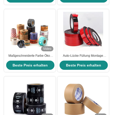
Video
Maßgeschneiderte Farbe Öko-
Auto-Lücke Füllung Montage
freundliche abbaubare Gummi 3
doppelseitiges Schaumband mit
Zoll gedruckte Paket Kraftpapier
Beste Preis erhalten
weichem 2 Seitigen starken
Beste Preis erhalten
Klebeband mit Logo
Klebstoff