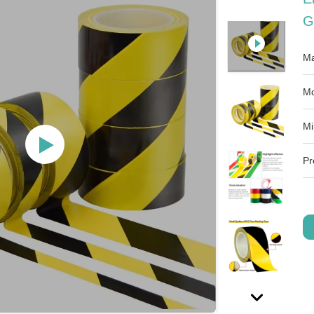
G
Ma
Mo
Mi
Pr