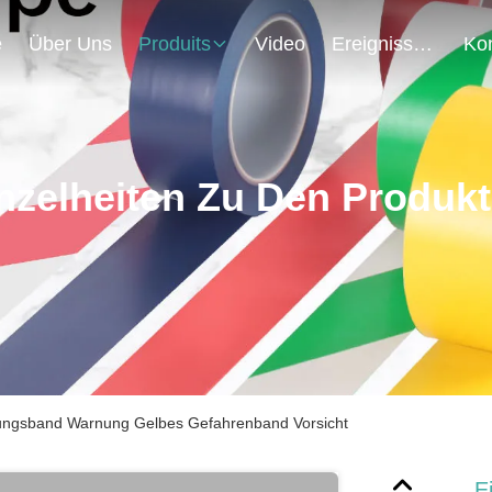
e
Über Uns
Produits
Video
Ereignisse
nzelheiten Zu Den Produk
rungsband Warnung Gelbes Gefahrenband Vorsicht
E