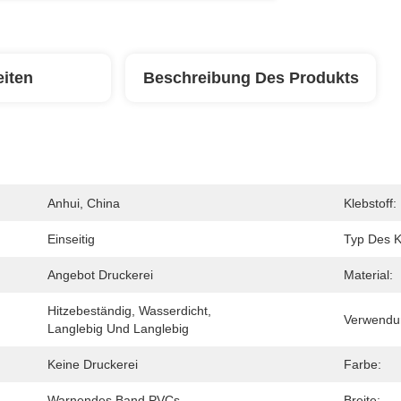
eiten
Beschreibung Des Produkts
Anhui, China
Klebstoff:
Einseitig
Typ Des K
Angebot Druckerei
Material:
Hitzebeständig, Wasserdicht, 
Verwendu
Langlebig Und Langlebig
Keine Druckerei
Farbe:
Warnendes Band PVCs
Breite: