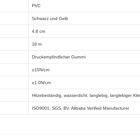
PVC
Schwarz und Gelb
4,8 cm
18 m
Druckempfindlicher Gummi
≥15N/cm
≥1.0N/cm
Hitzebeständig, wasserdicht, langlebig, langlebiger Kle
ISO9001, SGS, BV, Alibaba Verified Manufacturer