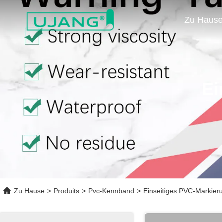
Zu Haus
Ei
Zu Hause
>
Produits
>
Pvc-Kennband
>
Einseitiges PVC-Markie