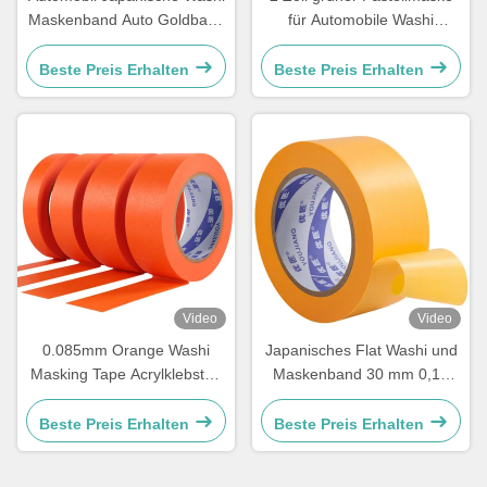
Maskenband Auto Goldband
für Automobile Washi
Reispapierband 100mic
Papierband Dekoration
Gummi Acryl
Beste Preis Erhalten
Beste Preis Erhalten
Video
Video
0.085mm Orange Washi
Japanisches Flat Washi und
Masking Tape Acrylklebstoff
Maskenband 30 mm 0,12
zum Lackieren von
mm 150 Grad hohe
Autobooten
Temperatur
Beste Preis Erhalten
Beste Preis Erhalten