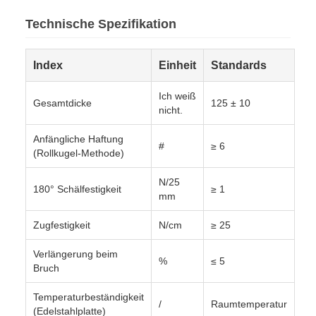
Technische Spezifikation
Index
Einheit
Standards
Ich weiß
Gesamtdicke
125 ± 10
nicht.
Anfängliche Haftung
#
≥ 6
(Rollkugel-Methode)
N/25
180° Schälfestigkeit
≥ 1
mm
Zugfestigkeit
N/cm
≥ 25
Verlängerung beim
%
≤ 5
Bruch
Temperaturbeständigkeit
/
Raumtemperatur
(Edelstahlplatte)